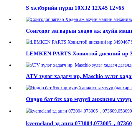
S хэлбэрийн пүрш 10X32 12X45 12×65
Сонгодог загварын хөдөө аж ахуйн машин
LEMKEN PARTS Ховилтой дискний ир 349
ATV зүлэг хадагч ир, Maschio зүлэг хадаг
Өндөр бат бэх хар муруй анжисны үзүүр (
kverneland эд анги 073004,073005，07360