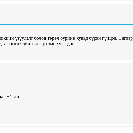
икийн үзүүлэлт болон төрөл бүрийн хувьд бүрэн гүйцэд. Эдгээр
д хэрэглэгчдийн талархлыг хүлээдэг!
цаг + Тито