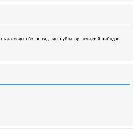
 нь дотоодын болон гадаадын үйлдвэрлэгчидтэй нийцдэг.