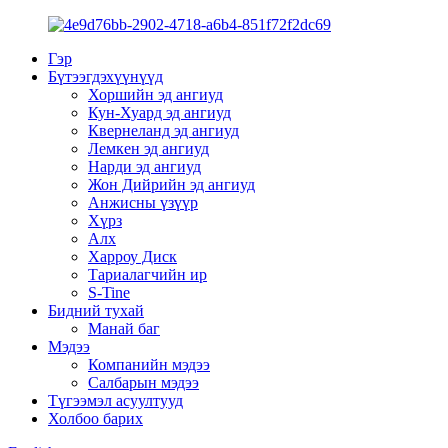
Гэр
Бүтээгдэхүүнүүд
Хоршийн эд ангиуд
Кун-Хуард эд ангиуд
Квернеланд эд ангиуд
Лемкен эд ангиуд
Нарди эд ангиуд
Жон Дийрийн эд ангиуд
Анжисны үзүүр
Хүрз
Алх
Харроу Диск
Тариалагчийн ир
S-Tine
Бидний тухай
Манай баг
Мэдээ
Компанийн мэдээ
Салбарын мэдээ
Түгээмэл асуултууд
Холбоо барих