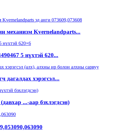
 механизм Kvernelandparts...
0467 5 нүхтэй 620...
ч дагалдах хэрэгсэл...
давхар ...-аар бэхлэгдсэн)
9,053090,063090