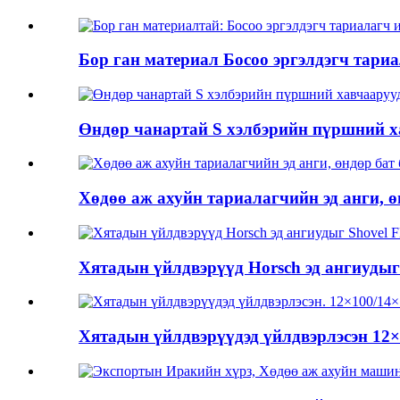
Бор ган материал Босоо эргэлдэгч тариала
Өндөр чанартай S хэлбэрийн пүршний х
Хөдөө аж ахуйн тариалагчийн эд анги, өнд
Хятадын үйлдвэрүүд Horsch эд ангиудыг
Хятадын үйлдвэрүүдэд үйлдвэрлэсэн 12×