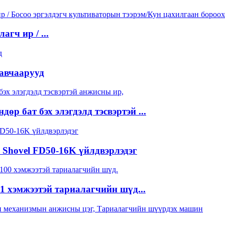
гч ир / ...
авчаарууд
өр бат бэх элэгдэлд тэсвэртэй ...
 Shovel FD50-16K үйлдвэрлэдэг
1 хэмжээтэй тариалагчийн шүд...