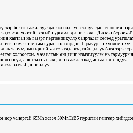
үүсвэр болгон ажиллуулдаг бөгөөд гүн сулруулдаг пүршний бари
аа эвдэрсэн хөрсийг хогийн ургамалд ашигладаг. Дискэн бороох
йн хавтгай нь газарт перпендикуляр байрладаг бөгөөд урагшлах
 бүтэн бүлэгтэй хамт урагш өнхөрдөг. Тармуурын хүндийн хүчн
 нь тармуурын ирний хотгор гадаргуугийн дагуу бага зэрэг өргө
гтэй холбоотой. Хазайлтын өнцгийг нэмэгдүүлэх нь тармуурын 
йлгоогүй, ашиглалтын явцад зөв ажиллахад анхаарал хандуулаа
 анхааралтай уншина уу.
, өндөр чанартай 65Mn эсвэл 30MnCrB5 пүрштэй гангаар хийгдсэн