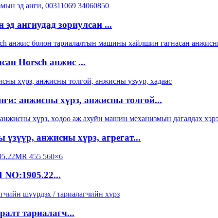
 эд ангиудад зориулсан ...
ан Horsch анжис ...
ги: анжисны хүрз, анжисны толгой...
 үзүүр, анжисны хүрз, агрегат...
NO:1905.22...
ралт тариалагч...