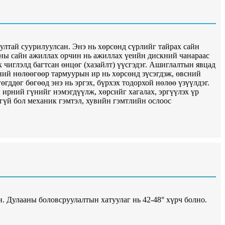
ултай суурилуулсан. Энэ нь хөрсөнд сүрлийг тайрах сайн
ойны сайн ажиллах орчин нь ажиллах үеийн дискний чанараас
 чиглэлд багтсан өнцөг (хазайлт) үүсгэдэг. Ашиглалтын явцад
ий нөлөөгөөр тармуурын ир нь хөрсөнд зүсэгдэж, өвсний
гддөг бөгөөд энэ нь эргэх, бүрхэх тодорхой нөлөө үзүүлдэг.
ирний гүнийг нэмэгдүүлж, хөрсийг хагалах, эргүүлэх үр
гүй бол механик гэмтэл, хувийн гэмтлийн ослоос
. Дулааны боловсруулалтын хатуулаг нь 42-48° хүрч болно.