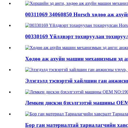
00311069 34060850 Horsch хөдөө аж ахуйн
00330169 Үйлдвэрт тохируулан тохируулс
Хөдөө аж ахуйн машин механизмын эд ан
Элэгдэлд тэсвэртэй хайлшин ган анжисны
Лемкен дискэн бэхэлгээтэй машины OEM 
Бор ган материалтай тариалагчийн хавс