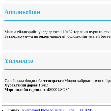
Аппликейшн
Манай үйлдвэрийн үйлдвэрлэсэн 10x32 төрлийн пүрш нь техн
Бүтээгдэхүүнүүд нь өндөр чанартай, боломжийн үнэтэй бөгөө
Үйлчилгээ
Сав баглаа боодол ба тээвэрлэлт:
Модон хайрцаг эсвэл хайр
Хүргэлтийн дараа:
1 жил
Мэргэшлийн гэрчилгээ:
IS9001/SGS/
Өмнөх:
Kverneland Plow эд анги 053090， 063090