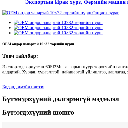
Экспортын Ирак хүрз, Фермийн машин м
OEM өндөр чанартай 10×32 төрлийн пүрш
Товч тайлбар:
Экспортод зориулсан 60SI2Mn загварын нүүрстөрөгчийн гангаа
алдартай. Хурдан хүргэлттэй, найдвартай үйлчилгээ, лавлагаа, 
Бидэнд имэйл илгээх
Бүтээгдэхүүний дэлгэрэнгүй мэдээлэл
Бүтээгдэхүүний шошго