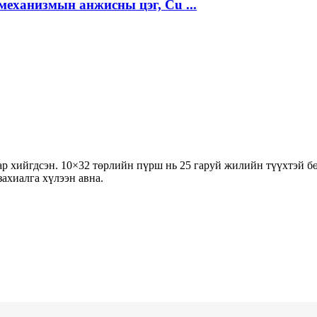
еханизмын анжисны цэг, Cu ...
р хийгдсэн. 10×32 төрлийн пүрш нь 25 гаруй жилийн түүхтэй бө
захиалга хүлээн авна.