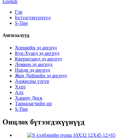
English
Гэр
Бүтээгдэхүүнүүд
S-Tine
Ангилалууд
Хоршийн эд ангиуд
Кун-Хуард эд ангиуд
Квернеланд эд ангиуд
Лемкен эд ангиуд
Нарди эд ангиуд
Жон Дийрийн эд ангиуд
Анжисны үзүүр
Хүрз
Алх
Харроу Диск
Тариалагчийн ир
S-Tine
Онцлох бүтээгдэхүүнүүд