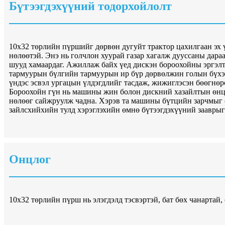
Бүтээгдэхүүний тодорхойлолт
10x32 төрлийн пүршийг дөрвөн дугуйт трактор цахилгаан эх 
нөлөөтэй. Энэ нь голчлон хуурай газар хагалж дууссаны дар
шууд хамаардаг. Ажиллаж байх үед дискэн бороохойны эргэлти
тармуурын бүлгийн тармуурын ир бүр дөрвөлжин голын бүхэл
үндэс эсвэл ургацын үлдэгдлийг тасдаж, жижиглэсэн бөөгнөрөл
Бороохойн гүн нь машины жин болон дискний хазайлтын өнцө
нөлөөг сайжруулж чадна. Хэрэв та машины бүтцийн зарчмыг о
зайлсхийхийн тулд хэрэглэхийн өмнө бүтээгдэхүүний зааврыг
Онцлог
10x32 төрлийн пүрш нь элэгдэлд тэсвэртэй, бат бөх чанартай