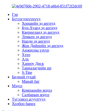
Гэр
Бүтээгдэхүүнүүд
Хоршийн эд ангиуд
Кун-Хуард эд ангиуд
Квернеланд эд ангиуд
Лемкен эд ангиуд
Нарди эд ангиуд
Жон Дийрийн эд ангиуд
Анжисны үзүүр
Хүрз
Алх
Харроу Диск
Тариалагчийн ир
S-Tine
Бидний тухай
Манай баг
Мэдээ
Компанийн мэдээ
Салбарын мэдээ
Түгээмэл асуултууд
Холбоо барих