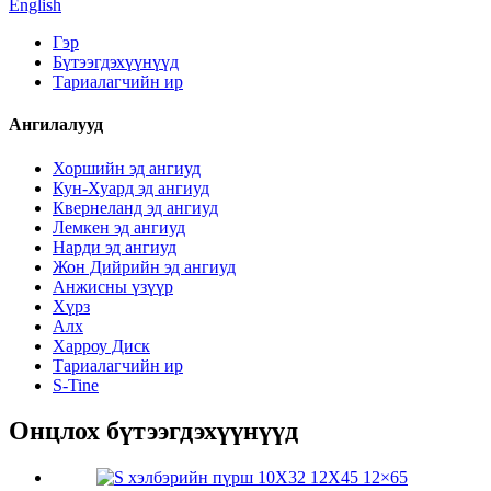
English
Гэр
Бүтээгдэхүүнүүд
Тариалагчийн ир
Ангилалууд
Хоршийн эд ангиуд
Кун-Хуард эд ангиуд
Квернеланд эд ангиуд
Лемкен эд ангиуд
Нарди эд ангиуд
Жон Дийрийн эд ангиуд
Анжисны үзүүр
Хүрз
Алх
Харроу Диск
Тариалагчийн ир
S-Tine
Онцлох бүтээгдэхүүнүүд