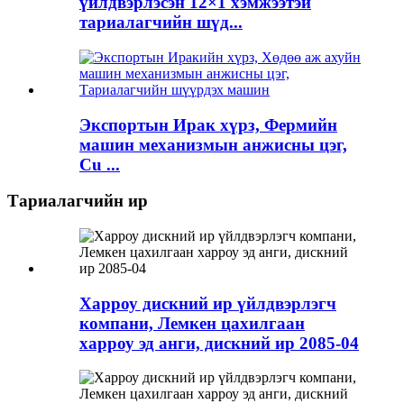
үйлдвэрлэсэн 12×1 хэмжээтэй
тариалагчийн шүд...
Экспортын Ирак хүрз, Фермийн
машин механизмын анжисны цэг,
Cu ...
Тариалагчийн ир
Харроу дискний ир үйлдвэрлэгч
компани, Лемкен цахилгаан
харроу эд анги, дискний ир 2085-04