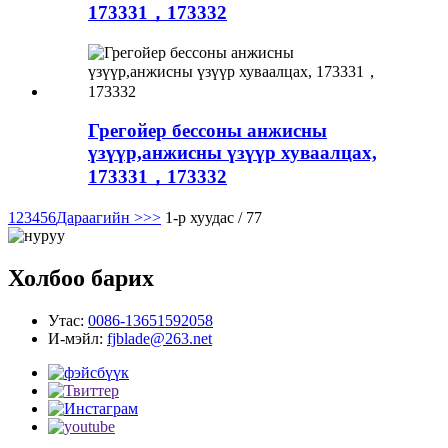
173331，173332
Грегойер бессоны анжисны
үзүүр,анжисны үзүүр хуваалцах,
173331，173332
1
2
3
4
5
6
Дараагийн >
>>
1-р хуудас / 77
Холбоо барих
Утас:
0086-13651592058
И-мэйл:
fjblade@263.net