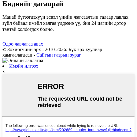
Биднийг дагаарай
Манай бүтээгдэхүүн эсвэл үнийн жагсаалтын талаар лавлах
зүйл байвал имэйл хаягаа үлдээнэ үү, бид 24 цагийн дотор
тантай холбогдох болно.
Одоо лавлагаа авах
© Зохиогчийн эрх - 2010-2026: Бүх эрх хуулиар
хамгаалагдсан.
-
Сайтын газрын зураг
Имэйл илгээх
x