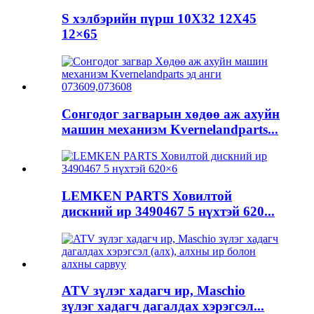
S хэлбэрийн пүрш 10X32 12X45
12×65
Сонгодог загварын хөдөө аж ахуйн
машин механизм Kvernelandparts...
LEMKEN PARTS Ховилтой
дискний ир 3490467 5 нүхтэй 620...
ATV зүлэг хадагч ир, Maschio
зүлэг хадагч дагалдах хэрэгсэл...