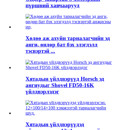
пүршний хавчаарууд
Хөдөө аж ахуйн тариалагчийн эд
анги, өндөр бат бэх элэгдэлд
тэсвэртэй ...
Хятадын үйлдвэрүүд Horsch эд
ангиудыг Shovel FD50-16K
үйлдвэрлэдэг
Хятадын үйлдвэрүүдэд