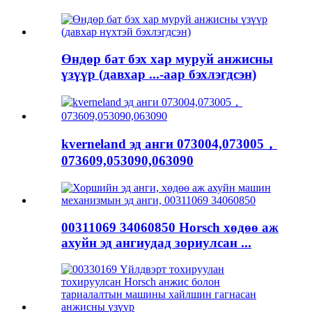
Өндөр бат бэх хар муруй анжисны
үзүүр (давхар ...-аар бэхлэгдсэн)
kverneland эд анги 073004,073005，
073609,053090,063090
00311069 34060850 Horsch хөдөө аж
ахуйн эд ангиудад зориулсан ...