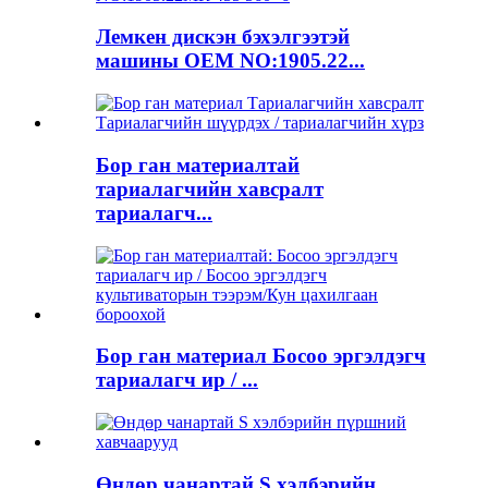
Лемкен дискэн бэхэлгээтэй
машины OEM NO:1905.22...
Бор ган материалтай
тариалагчийн хавсралт
тариалагч...
Бор ган материал Босоо эргэлдэгч
тариалагч ир / ...
Өндөр чанартай S хэлбэрийн