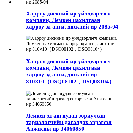
Харроу дискний ир үйлдвэрлэгч
компани, Лемкен цахилгаан
харроу эд анги, дискний ир 2085-04
Харроу дискний ир үйлдвэрлэгч
компани, Лемкен цахилгаан
харроу эд анги, дискний ир
810×10（DSQ08102，DSQ08104）
Лемкен эд ангиудад зориулсан
тариалагчийн дагалдах хэрэгсэл
Анжисны ир 34060850