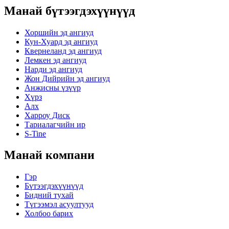
Манай бүтээгдэхүүнүүд
Хоршийн эд ангиуд
Кун-Хуард эд ангиуд
Квернеланд эд ангиуд
Лемкен эд ангиуд
Нарди эд ангиуд
Жон Дийрийн эд ангиуд
Анжисны үзүүр
Хүрз
Алх
Харроу Диск
Тариалагчийн ир
S-Tine
Манай компани
Гэр
Бүтээгдэхүүнүүд
Бидний тухай
Түгээмэл асуултууд
Холбоо барих