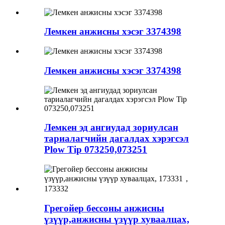
Лемкен анжисны хэсэг 3374398
Лемкен анжисны хэсэг 3374398
Лемкен эд ангиудад зориулсан
тариалагчийн дагалдах хэрэгсэл
Plow Tip 073250,073251
Грегойер бессоны анжисны
үзүүр,анжисны үзүүр хуваалцах,