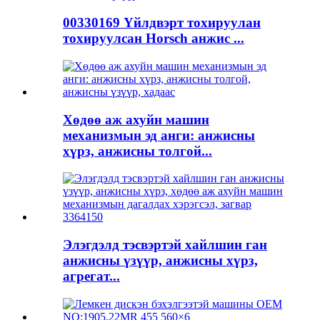
00330169 Үйлдвэрт тохируулан
тохируулсан Horsch анжис ...
Хөдөө аж ахуйн машин
механизмын эд анги: анжисны
хүрз, анжисны толгой...
Элэгдэлд тэсвэртэй хайлшин ган
анжисны үзүүр, анжисны хүрз,
агрегат...