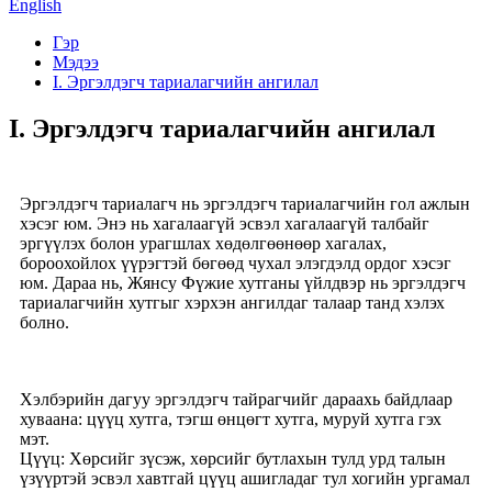
English
Гэр
Мэдээ
I. Эргэлдэгч тариалагчийн ангилал
I. Эргэлдэгч тариалагчийн ангилал
Эргэлдэгч тариалагч нь эргэлдэгч тариалагчийн гол ажлын
хэсэг юм. Энэ нь хагалаагүй эсвэл хагалаагүй талбайг
эргүүлэх болон урагшлах хөдөлгөөнөөр хагалах,
бороохойлох үүрэгтэй бөгөөд чухал элэгдэлд ордог хэсэг
юм. Дараа нь, Жянсу Фүжие хутганы үйлдвэр нь эргэлдэгч
тариалагчийн хутгыг хэрхэн ангилдаг талаар танд хэлэх
болно.
Хэлбэрийн дагуу эргэлдэгч тайрагчийг дараахь байдлаар
хуваана: цүүц хутга, тэгш өнцөгт хутга, муруй хутга гэх
мэт.
Цүүц: Хөрсийг зүсэж, хөрсийг бутлахын тулд урд талын
үзүүртэй эсвэл хавтгай цүүц ашигладаг тул хогийн ургамал