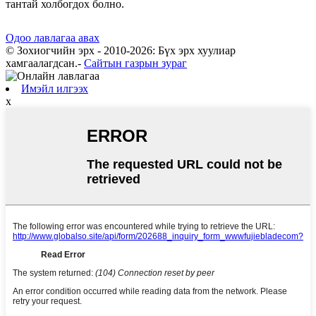
тантай холбогдох болно.
Одоо лавлагаа авах
© Зохиогчийн эрх - 2010-2026: Бүх эрх хуулиар
хамгаалагдсан.
-
Сайтын газрын зураг
Имэйл илгээх
x