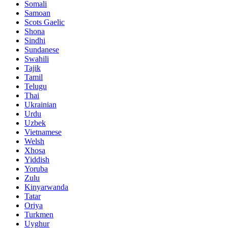
Somali
Samoan
Scots Gaelic
Shona
Sindhi
Sundanese
Swahili
Tajik
Tamil
Telugu
Thai
Ukrainian
Urdu
Uzbek
Vietnamese
Welsh
Xhosa
Yiddish
Yoruba
Zulu
Kinyarwanda
Tatar
Oriya
Turkmen
Uyghur