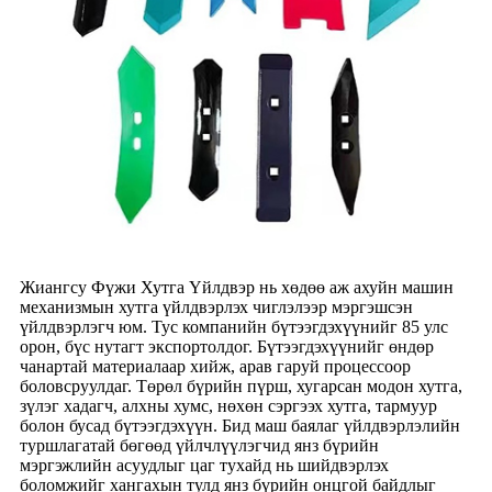
Жиангсу Фүжи Хутга Үйлдвэр нь хөдөө аж ахуйн машин
механизмын хутга үйлдвэрлэх чиглэлээр мэргэшсэн
үйлдвэрлэгч юм. Тус компанийн бүтээгдэхүүнийг 85 улс
орон, бүс нутагт экспортолдог. Бүтээгдэхүүнийг өндөр
чанартай материалаар хийж, арав гаруй процессоор
боловсруулдаг. Төрөл бүрийн пүрш, хугарсан модон хутга,
зүлэг хадагч, алхны хумс, нөхөн сэргээх хутга, тармуур
болон бусад бүтээгдэхүүн. Бид маш баялаг үйлдвэрлэлийн
туршлагатай бөгөөд үйлчлүүлэгчид янз бүрийн
мэргэжлийн асуудлыг цаг тухайд нь шийдвэрлэх
боломжийг хангахын тулд янз бүрийн онцгой байдлыг