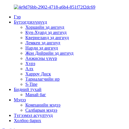
Гэр
Бүтээгдэхүүнүүд
Хоршийн эд ангиуд
Кун-Хуард эд ангиуд
Квернеланд эд ангиуд
Лемкен эд ангиуд
Нарди эд ангиуд
Жон Дийрийн эд ангиуд
Анжисны үзүүр
Хүрз
Алх
Харроу Диск
Тариалагчийн ир
S-Tine
Бидний тухай
Манай баг
Мэдээ
Компанийн мэдээ
Салбарын мэдээ
Түгээмэл асуултууд
Холбоо барих