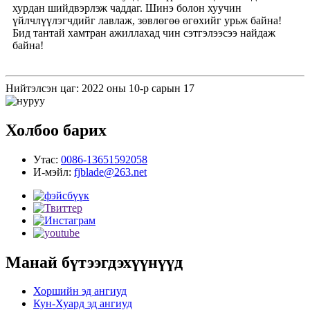
хурдан шийдвэрлэж чаддаг. Шинэ болон хуучин
үйлчлүүлэгчдийг лавлаж, зөвлөгөө өгөхийг урьж байна!
Бид тантай хамтран ажиллахад чин сэтгэлээсээ найдаж
байна!
Нийтэлсэн цаг: 2022 оны 10-р сарын 17
Холбоо барих
Утас:
0086-13651592058
И-мэйл:
fjblade@263.net
Манай бүтээгдэхүүнүүд
Хоршийн эд ангиуд
Кун-Хуард эд ангиуд