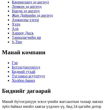
Квернеланд эд ангиуд
Лемкен эд ангиуд
Нарди эд ангиуд
Жон Дийрийн эд ангиуд
Анжисны үзүүр
Хүрз
Алх
Харроу Диск
Тариалагчийн ир
S-Tine
Манай компани
Гэр
Бүтээгдэхүүнүүд
Бидний тухай
Түгээмэл асуултууд
Холбоо барих
Биднийг дагаарай
Манай бүтээгдэхүүн эсвэл үнийн жагсаалтын талаар лавлах
зүйл байвал имэйл хаягаа үлдээнэ үү, бид 24 цагийн дотор