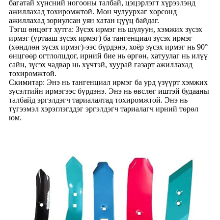
багатай хүнсний ногооны талбай, цэцэрлэгт хүрээлэнд
ажиллахад тохиромжтой. Мөн чулуурхаг хөрсөнд
ажиллахад зориулсан уян хатан цүүц байдаг.
Тэгш өнцөгт хутга: Зүсэх ирмэг нь шулуун, хэмжих зүсэх
ирмэг (уртааш зүсэх ирмэг) ба тангенциал зүсэх ирмэг
(хөндлөн зүсэх ирмэг)-ээс бүрдэнэ, хоёр зүсэх ирмэг нь 90°
өнцгөөр огтлолцдог, ирний бие нь өргөн, хатуулаг нь илүү
сайн, зүсэх чадвар нь хүчтэй, хуурай газарт ажиллахад
тохиромжтой.
Скимитар: Энэ нь тангенциал ирмэг ба урд үзүүрт хэмжих
зүсэлтийн ирмэгээс бүрдэнэ. Энэ нь өвслөг иштэй будааны
талбайд эргэлдэгч тариалалтад тохиромжтой. Энэ нь
түгээмэл хэрэглэгддэг эргэлдэгч тариалагч ирний төрөл
юм.