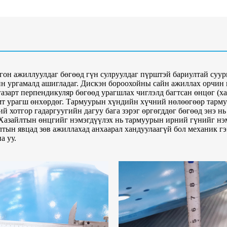
гон ажиллуулдаг бөгөөд гүн сулруулдаг пүрштэй бариултай суур
ийн ургамалд ашигладаг. Дискэн бороохойны сайн ажиллах орчин
азарт перпендикуляр бөгөөд урагшлах чиглэлд багтсан өнцөг (х
мт урагш өнхөрдөг. Тармуурын хүндийн хүчний нөлөөгөөр тармуу
 хотгор гадаргуугийн дагуу бага зэрэг өргөгддөг бөгөөд энэ нь 
азайлтын өнцгийг нэмэгдүүлэх нь тармуурын ирний гүнийг нэмэ
тын явцад зөв ажиллахад анхаарал хандуулаагүй бол механик гэ
а уу.