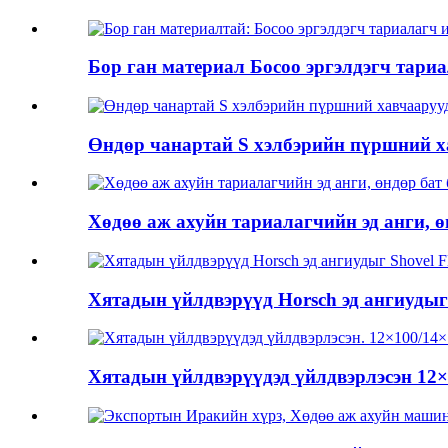
Бор ган материал Босоо эргэлдэгч тариала
Өндөр чанартай S хэлбэрийн пүршний х
Хөдөө аж ахуйн тариалагчийн эд анги, өнд
Хятадын үйлдвэрүүд Horsch эд ангиудыг
Хятадын үйлдвэрүүдэд үйлдвэрлэсэн 12×