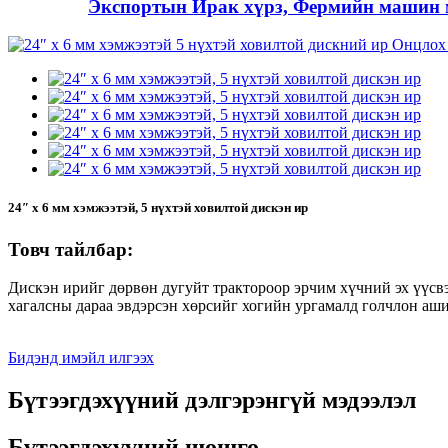
Экспортын Ирак хүрз, Фермийн машин м
24″ x 6 мм хэмжээтэй, 5 нүхтэй ховилтой дискэн ир
Товч тайлбар:
Дискэн ирийг дөрвөн дугуйт трактороор эрчим хүчний эх үүсвэ
хагалсны дараа эвдэрсэн хөрсийг хогийн ургамалд голчлон аши
Бидэнд имэйл илгээх
Бүтээгдэхүүний дэлгэрэнгүй мэдээлэл
Бүтээгдэхүүний шошго