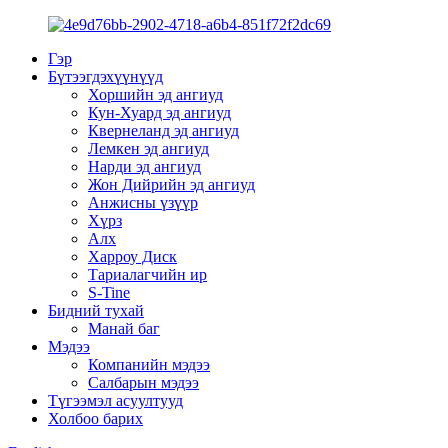
Гэр
Бүтээгдэхүүнүүд
Хоршийн эд ангиуд
Кун-Хуард эд ангиуд
Квернеланд эд ангиуд
Лемкен эд ангиуд
Нарди эд ангиуд
Жон Дийрийн эд ангиуд
Анжисны үзүүр
Хүрз
Алх
Харроу Диск
Тариалагчийн ир
S-Tine
Бидний тухай
Манай баг
Мэдээ
Компанийн мэдээ
Салбарын мэдээ
Түгээмэл асуултууд
Холбоо барих