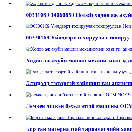
00311069 34060850 Horsch хөдөө аж ахуйн
00330169 Үйлдвэрт тохируулан тохируулс
Хөдөө аж ахуйн машин механизмын эд ан
Элэгдэлд тэсвэртэй хайлшин ган анжисны
Лемкен дискэн бэхэлгээтэй машины OEM 
Бор ган материалтай тариалагчийн хавс