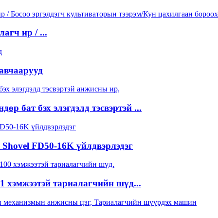
гч ир / ...
авчаарууд
өр бат бэх элэгдэлд тэсвэртэй ...
 Shovel FD50-16K үйлдвэрлэдэг
1 хэмжээтэй тариалагчийн шүд...