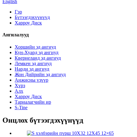
English
Гэр
Бүтээгдэхүүнүүд
Харроу Диск
Ангилалууд
Хоршийн эд ангиуд
Кун-Хуард эд ангиуд
Квернеланд эд ангиуд
Лемкен эд ангиуд
Нарди эд ангиуд
Жон Дийрийн эд ангиуд
Анжисны үзүүр
Хүрз
Алх
Харроу Диск
Тариалагчийн ир
S-Tine
Онцлох бүтээгдэхүүнүүд