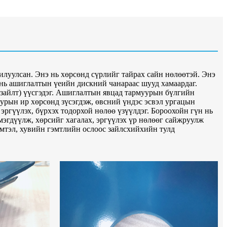
илуулсан. Энэ нь хөрсөнд сүрлийг тайрах сайн нөлөөтэй. Энэ
 нь ашиглалтын үеийн дискний чанараас шууд хамаардаг.
азайлт) үүсгэдэг. Ашиглалтын явцад тармуурын бүлгийн
рын ир хөрсөнд зүсэгдэж, өвсний үндэс эсвэл ургацын
эргүүлэх, бүрхэх тодорхой нөлөө үзүүлдэг. Бороохойн гүн нь
гдүүлж, хөрсийг хагалах, эргүүлэх үр нөлөөг сайжруулж
мтэл, хувийн гэмтлийн ослоос зайлсхийхийн тулд