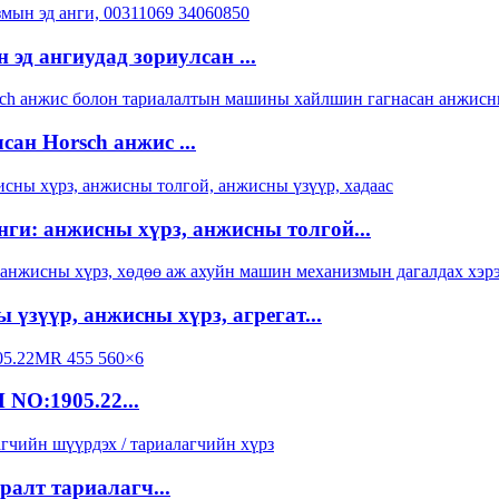
 эд ангиудад зориулсан ...
ан Horsch анжис ...
ги: анжисны хүрз, анжисны толгой...
 үзүүр, анжисны хүрз, агрегат...
NO:1905.22...
ралт тариалагч...