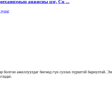
еханизмын анжисны цэг, Cu ...
р болгон ажиллуулдаг бөгөөд гүн суллах пүрштэй бариултай. Эн
гладаг.