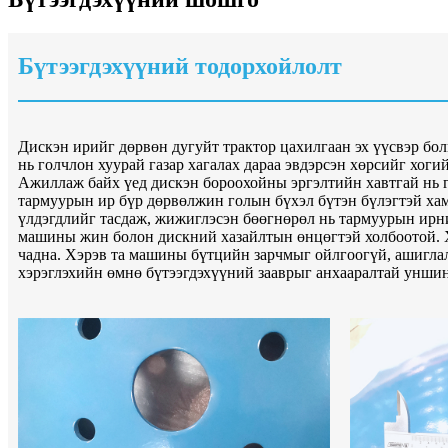
Бүтээгдэхүүний тодорхойлолт
Дискэн ирийг дөрвөн дугуйт трактор цахилгаан эх үүсвэр бол
нь голчлон хуурай газар хагалах дараа эвдэрсэн хөрсийг хог
Ажиллаж байх үед дискэн бороохойны эргэлтийн хавтгай нь г
тармуурын ир бүр дөрвөлжин голын бүхэл бүтэн бүлэгтэй ха
үлдэгдлийг тасдаж, жижиглэсэн бөөгнөрөл нь тармуурын ирний
машины жин болон дискний хазайлтын өнцөгтэй холбоотой. Х
чадна. Хэрэв та машины бүтцийн зарчмыг ойлгоогүй, ашиглал
хэрэглэхийн өмнө бүтээгдэхүүний зааврыг анхааралтай уншин