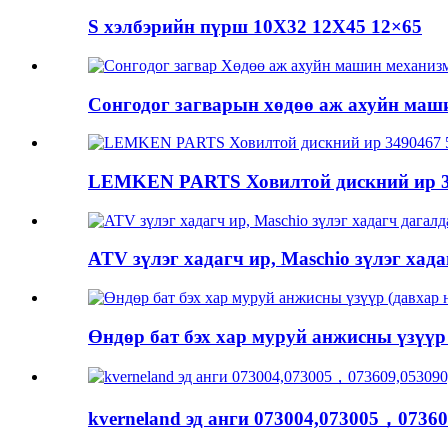
S хэлбэрийн пүрш 10X32 12X45 12×65
Сонгодог загварын хөдөө аж ахуйн машин
LEMKEN PARTS Ховилтой дискний ир 349
ATV зүлэг хадагч ир, Maschio зүлэг хадаг
Өндөр бат бэх хар муруй анжисны үзүүр (
kverneland эд анги 073004,073005，07360