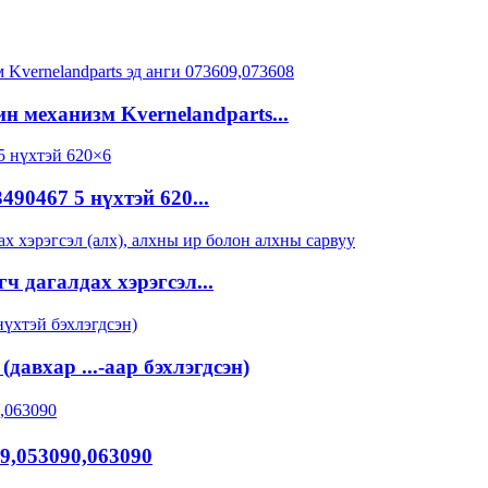
 механизм Kvernelandparts...
0467 5 нүхтэй 620...
ч дагалдах хэрэгсэл...
давхар ...-аар бэхлэгдсэн)
9,053090,063090